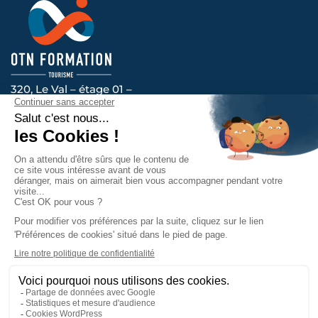
320, Le Val – étage 01 –
14200 HEROUVILLE-SAINT-CLAIR
Voir l’itinéraire
Nous vous accompagnons au quotidien, contactez-
nous !
Prendre contact
La certification qualité a été délivrée
au titre de la catégorie d’action
suivante : ACTIONS DE FORMATION.
Mentions légales
Politique de confidentialité