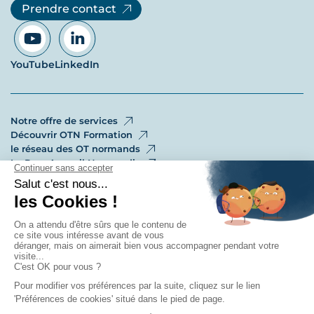
Prendre contact
YouTube
LinkedIn
Notre offre de services
Découvrir OTN Formation
le réseau des OT normands
Le Pass Accueil Normandie
Les offres d’emploi et de stage
Save the Date !
La certification qualité a été délivrée
au titre de la catégorie d’action
suivante : ACTIONS DE FORMATION.
Mentions légales