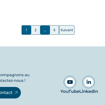
1
2
…
5
Suivant
ccompagnons au
ntactez-nous !
YouTube
LinkedIn
ontact