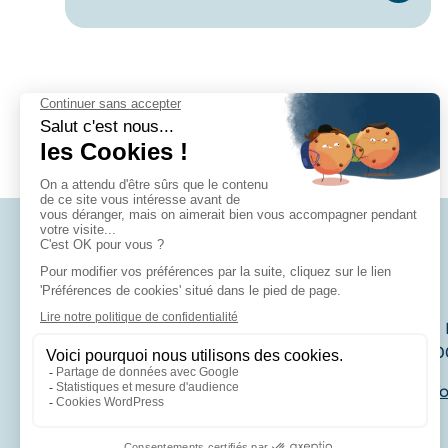
320, 
1420
Voi