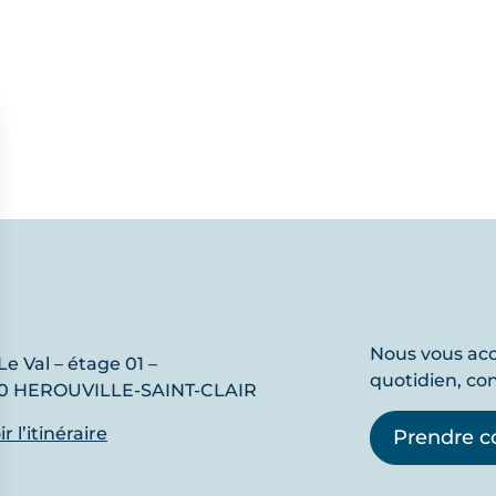
Nous vous a
Le Val – étage 01 –
quotidien, co
0 HEROUVILLE-SAINT-CLAIR
r l’itinéraire
Prendre c