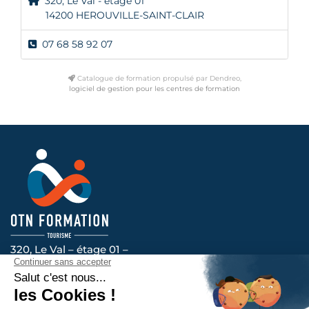
320, Le Val - étage 01
14200 HEROUVILLE-SAINT-CLAIR
07 68 58 92 07
Catalogue de formation propulsé par Dendreo,
logiciel de gestion pour les centres de formation
320, Le Val – étage 01 –
14200 HEROUVILLE-SAINT-CLAIR
Voir l’itinéraire
Nous vous accompagnons au quotidien, contactez-