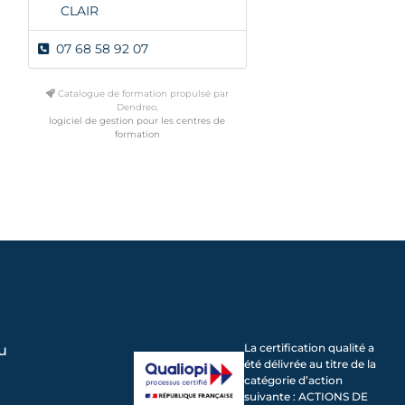
CLAIR
07 68 58 92 07
Catalogue de formation propulsé par
Dendreo,
logiciel de gestion pour les centres de
formation
La certification qualité a
u
été délivrée au titre de la
catégorie d’action
suivante : ACTIONS DE