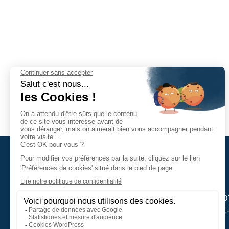
320, Le Val – étage 0
14200 HEROUVILLE-