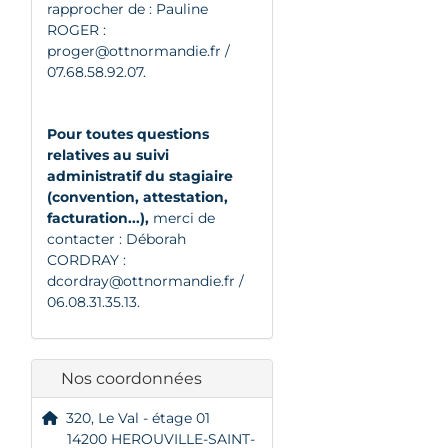
rapprocher de : Pauline
ROGER :
proger@ottnormandie.fr
/
07.68.58.92.07.
Pour toutes questions
relatives au suivi
administratif du stagiaire
(convention, attestation,
facturation...),
merci de
contacter : Déborah
CORDRAY :
dcordray@ottnormandie.fr
/
06.08.31.35.13.
Nos coordonnées
320, Le Val - étage 01
14200 HEROUVILLE-SAINT-