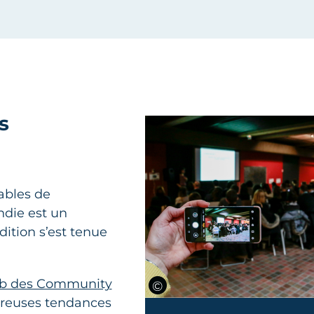
s
ables de
die est un
ition s’est tenue
ub des Community
breuses tendances