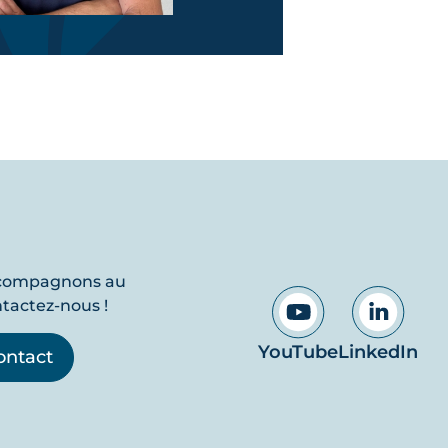
ccompagnons au
ntactez-nous !
YouTube
LinkedIn
ontact