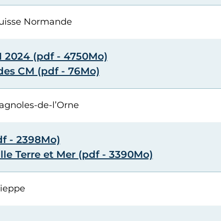
Suisse Normande
 2024 (pdf - 4750Mo)
 des CM (pdf - 76Mo)
gnoles-de-l’Orne
df - 2398Mo)
le Terre et Mer (pdf - 3390Mo)
ieppe