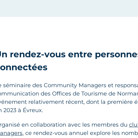
n rendez-vous entre personne
onnectées
e séminaire des Community Managers et respons
ommunication des Offices de Tourisme de Norman
vénement relativement récent, dont la première éd
n 2023 à Évreux.
rganisé en collaboration avec les membres du
cl
LCDL - Florence Duval
anagers
, ce rendez-vous annuel explore les nom