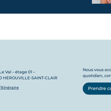
Nous vous a
Le Val – étage 01 –
quotidien, co
0 HEROUVILLE-SAINT-CLAIR
l’itinéraire
Prendre c