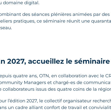
u domaine digital.
ombinant des séances plénières animées par des 
teliers pratiques, ce séminaire réunit une quaranta
éseau.
n 2027, accueillez le séminaire
epuis quatre ans, OTN, en collaboration avec le C
ommunity Managers et chargé-es de communicati
e collaborateurs issus des quatre coins de la régio
our l’édition 2027, le collectif organisateur reche
ns un cadre alliant confort de travail et convivialit