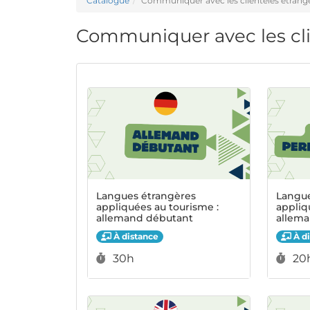
Catalogue
Communiquer avec les clientèles étrang
Communiquer avec les cli
Langues étrangères
Langue
appliquées au tourisme :
appliq
allemand débutant
allem
À distance
À di
Durée :
Dur
30h
20