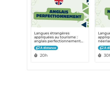
Langues étrangères
Langue
appliquées au tourisme :
appliq
anglais perfectionnement
néerla
(20h)
À distance
À di
Durée :
Dur
20h
30