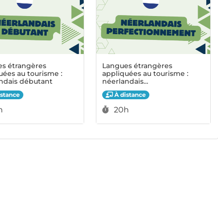
s étrangères
Langues étrangères
uées au tourisme :
appliquées au tourisme :
ndais débutant
néerlandais
perfectionnement
stance
À distance
ée :
Durée :
h
20h