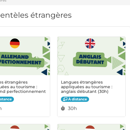
ères
entèles étrangères
s étrangères
Langues étrangères
uées au tourisme :
appliquées au tourisme :
and perfectionnement
anglais débutant (30h)
stance
À distance
ée :
Durée :
h
30h