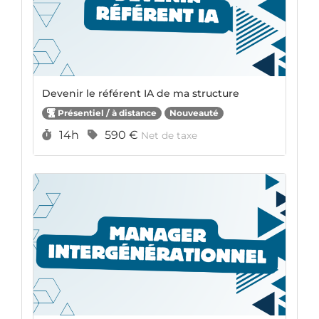
Devenir le référent IA de ma structure
Présentiel / à distance
Nouveauté
Durée :
Prix :
14h
590 €
Net de taxe