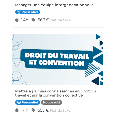
Manager une équipe intergénérationnelle
Présentiel
Durée :
Prix :
14h
567 €
Net de taxe
Mettre à jour ses connaissances en droit du
travail et sur la convention collective
Présentiel
Nouveauté
Durée :
Prix :
14h
553 €
Net de taxe