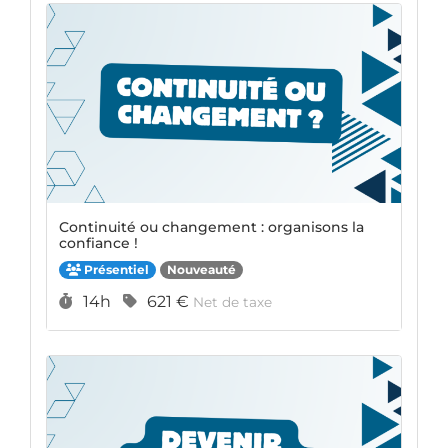
Continuité ou changement : organisons la
confiance !
Présentiel
Nouveauté
Durée :
Prix :
14h
621 €
Net de taxe