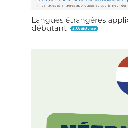
Catalogue
Communiquer avec les clientèles étrang
Langues étrangères appliquées au tourisme : néer
Langues étrangères appli
débutant
À distance