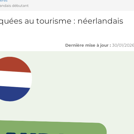
ères
landais débutant
quées au tourisme : néerlandais
Dernière mise à jour :
30/01/202