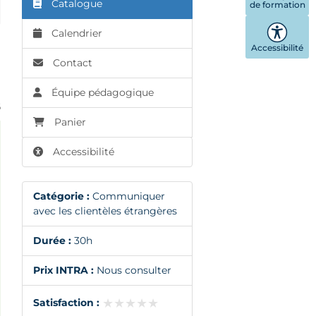
Catalogue
de formation
Calendrier
Accessibilité
Contact
Équipe pédagogique
6
Panier
Accessibilité
Catégorie :
Communiquer
avec les clientèles étrangères
Durée :
30h
Prix INTRA :
Nous consulter
★★★★★
★★★★★
Satisfaction :