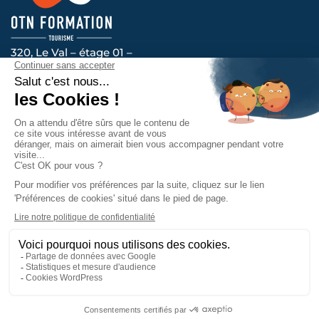
320, Le Val – étage 01 –
14200 HEROUVILLE-SAINT-CLAIR
Voir l’itinéraire
Nous vous accompagnons au quotidien, contactez-
nous !
Prendre contact
La certification qualité a été délivrée
au titre de la catégorie d’action
suivante : ACTIONS DE FORMATION.
Mentions légales
Politique de confidentialité
Plan du site
Accessibilité