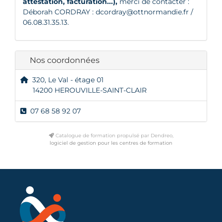
attestation, facturation...),
merci de contacter :
Déborah CORDRAY :
dcordray@ottnormandie.fr
/
06.08.31.35.13.
Nos coordonnées
320, Le Val - étage 01
14200 HEROUVILLE-SAINT-CLAIR
07 68 58 92 07
Catalogue de formation propulsé par Dendreo,
logiciel de gestion pour les centres de formation