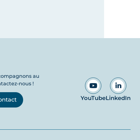
ccompagnons au
ntactez-nous !
YouTube
LinkedIn
ontact