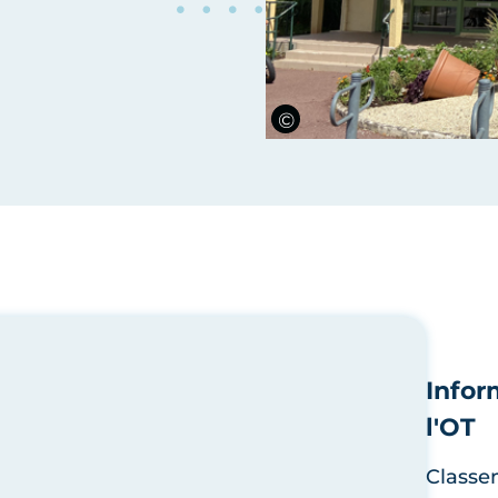
oles
Infor
l'OT
Classe