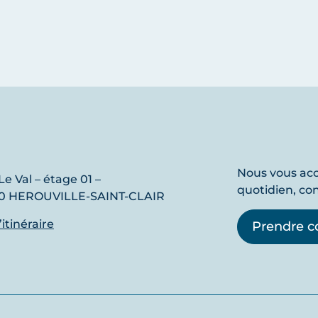
Nous vous a
Le Val – étage 01 –
quotidien, co
0 HEROUVILLE-SAINT-CLAIR
l’itinéraire
Prendre c