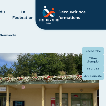
 du
La
Découvrir nos
Fédération
formations
e Normandie
Recherche
Offres
d'emploi
YouTube
Accessibilité