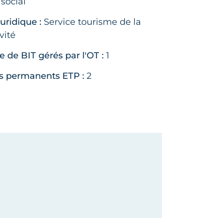
 social
juridique :
Service tourisme de la
vité
de BIT gérés par l'OT :
1
fs permanents ETP :
2