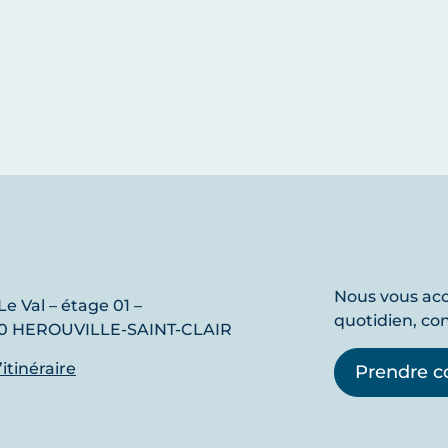
Nous vous a
Le Val – étage 01 –
quotidien, co
0 HEROUVILLE-SAINT-CLAIR
l’itinéraire
Prendre c