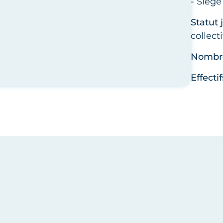
- Siège
Statut 
collecti
Nombre 
Effecti