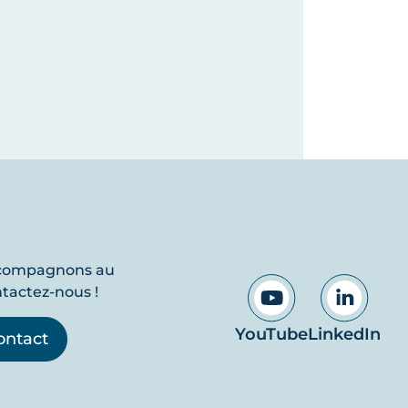
ccompagnons au
ntactez-nous !
YouTube
LinkedIn
ontact