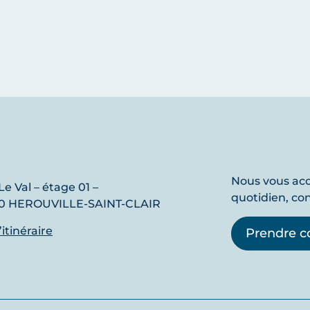
Nous vous a
Le Val – étage 01 –
quotidien, co
0 HEROUVILLE-SAINT-CLAIR
l’itinéraire
Prendre c