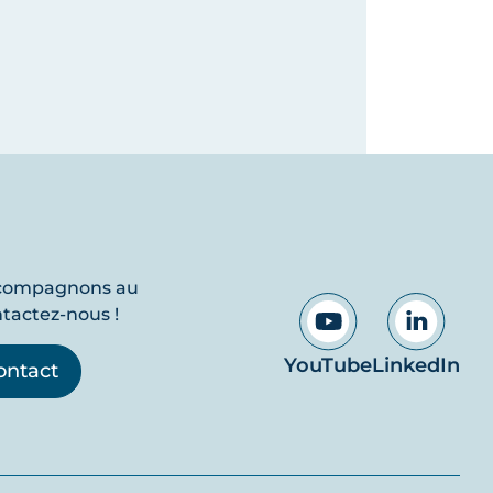
ccompagnons au
ntactez-nous !
YouTube
LinkedIn
ontact