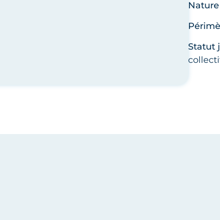
Nature 
Périmèt
Statut 
collecti