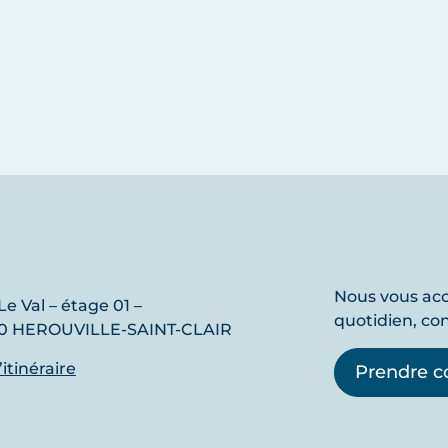
Nous vous a
Le Val – étage 01 –
quotidien, co
0 HEROUVILLE-SAINT-CLAIR
l’itinéraire
Prendre c