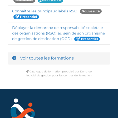
Nouveauté
À distance
Connaître les principaux labels RSO
Nouveauté
Présentiel
Déployer la démarche de responsabilité sociétale
des organisations (RSO) au sein de son organisme
de gestion de destination (OGD)
Présentiel
Voir toutes les formations
Catalogue de formation propulsé par Dendreo,
logiciel de gestion pour les centres de formation