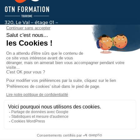
320, Le Val – étage 01 –
14200 HEROUVILLE-SAINT-CLAIR
Voir l’itinéraire
Nous vous accompagnons au quotidien, contactez-
nous !
Prendre contact
La certification qualité a été délivrée
au titre de la catégorie d’action
suivante : ACTIONS DE FORMATION.
Mentions légales
Politique de confidentialité
Plan du site
Accessibilité