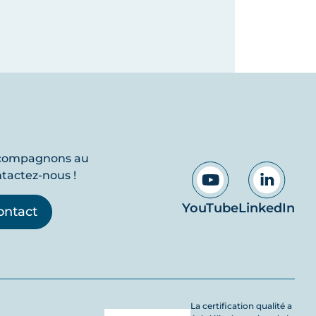
ccompagnons au
ntactez-nous !
YouTube
LinkedIn
ontact
La certification qualité a