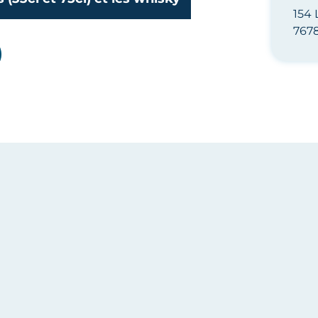
154 
767