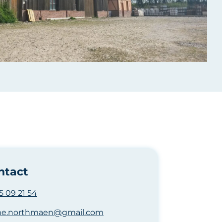
ntact
5 09 21 54
me.northmaen@gmail.com