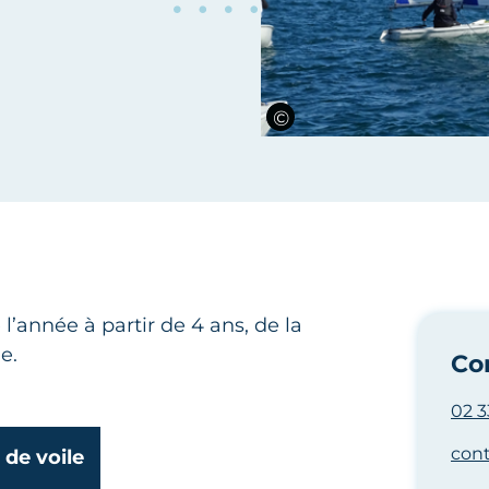
 l’année à partir de 4 ans, de la
e.
Co
02 3
con
 de voile