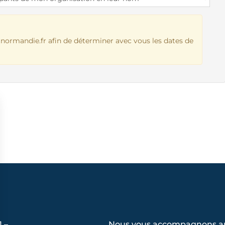
normandie.fr
afin de déterminer avec vous les dates de
1 –
Nous vous accompagnons a